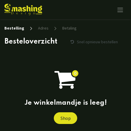
Overslaan naar inhoud
Bestelling
Adres
Betaling
Besteloverzicht
Snel opnieuw bestellen
Je winkelmandje is leeg!
Shop